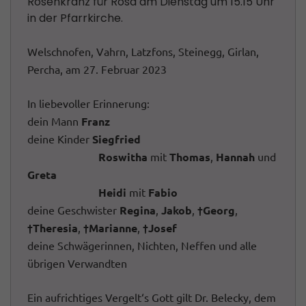
Rosenkranz für Rosa am Dienstag um 15.15 Uhr
in der Pfarrkirche.
Welschnofen, Vahrn, Latzfons, Steinegg, Girlan,
Percha, am 27. Februar 2023
In liebevoller Erinnerung:
dein Mann
Franz
deine Kinder
Siegfried
Roswitha
mit
Thomas
,
Hannah
und
Greta
Heidi
mit
Fabio
deine Geschwister
Regina
,
Jakob
,
†Georg
,
†Theresia
,
†Marianne
,
†Josef
deine Schwägerinnen, Nichten, Neffen und alle
übrigen Verwandten
Ein aufrichtiges Vergelt‘s Gott gilt Dr. Belecky, dem