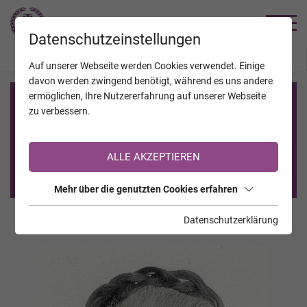
TRAUERHILFE
Datenschutzeinstellungen
JAHRESTAGE
KALENDER
VERSTORBENE
Auf unserer Webseite werden Cookies verwendet. Einige
davon werden zwingend benötigt, während es uns andere
ermöglichen, Ihre Nutzererfahrung auf unserer Webseite
Registrierung auf TrauerHilfe.it
zu verbessern.
Sie sind noch nicht auf TrauerHilfe.it registriert?
ALLE AKZEPTIEREN
>> zur kostenlosen Registrierung <<
Mehr über die genutzten Cookies erfahren
Datenschutzerklärung