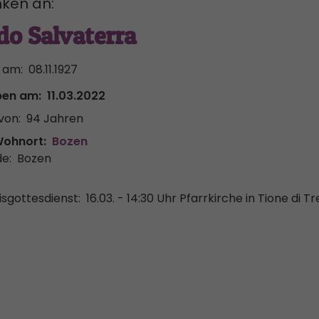
ken an:
do Salvaterra
 am:
08.11.1927
ben am:
11.03.2022
von:
94 Jahren
Wohnort:
Bozen
e:
Bozen
sgottesdienst:
16.03. - 14:30 Uhr
Pfarrkirche in Tione di T