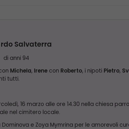
rdo Salvaterra
di anni 94
con
Michela
,
Irene
con
Roberto
, i nipoti
Pietro
,
Sv
i tutti.
coledì, 16 marzo alle ore 14.30 nella chiesa parr
ale nel cimitero locale.
ia Dominova e Zoya Mymrina per le amorevoli cur