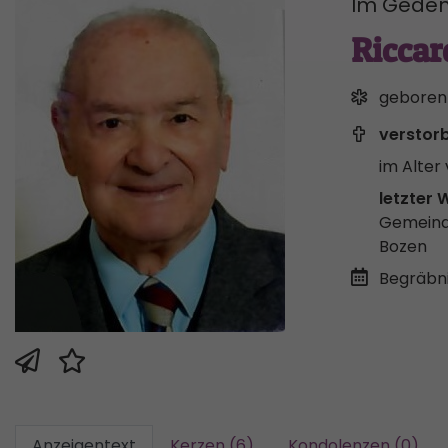
Im Geden
Riccar
geboren
verstor
im Alter 
letzter 
Gemeind
Bozen
Begräbni
Anzeigentext
Kerzen (6)
Kondolenzen (0)