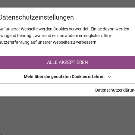
KALENDER
JAHRESTAGE
UNTERNEH
Datenschutzeinstellungen
Auf unserer Webseite werden Cookies verwendet. Einige davon werden
zwingend benötigt, während es uns andere ermöglichen, Ihre
Nutzererfahrung auf unserer Webseite zu verbessern.
Registrierung auf TrauerHilfe.it
ALLE AKZEPTIEREN
Sie sind noch nicht auf TrauerHilfe.it registriert?
Mehr über die genutzten Cookies erfahren
>> zur kostenlosen Registrierung <<
Datenschutzerklärun