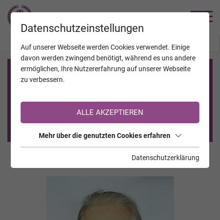
TRAUERHILFE
Datenschutzeinstellungen
JAHRESTAGE
KALENDER
VERSTORBENE
Auf unserer Webseite werden Cookies verwendet. Einige
davon werden zwingend benötigt, während es uns andere
ermöglichen, Ihre Nutzererfahrung auf unserer Webseite
Registrierung auf TrauerHilfe.it
zu verbessern.
Sie sind noch nicht auf TrauerHilfe.it registriert?
ALLE AKZEPTIEREN
>> zur kostenlosen Registrierung <<
Mehr über die genutzten Cookies erfahren
Datenschutzerklärung