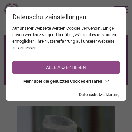
TRAUERHILFE
Datenschutzeinstellungen
JAHRESTAGE
KALENDER
VERSTORBENE
Auf unserer Webseite werden Cookies verwendet. Einige
davon werden zwingend benötigt, während es uns andere
ermöglichen, Ihre Nutzererfahrung auf unserer Webseite
Registrierung auf TrauerHilfe.it
zu verbessern.
Sie sind noch nicht auf TrauerHilfe.it registriert?
ALLE AKZEPTIEREN
>> zur kostenlosen Registrierung <<
Mehr über die genutzten Cookies erfahren
Datenschutzerklärung