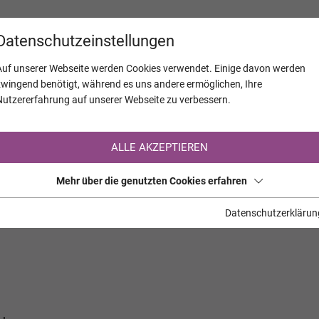
KALENDER
JAHRESTAGE
UNTERNEH
Datenschutzeinstellungen
Auf unserer Webseite werden Cookies verwendet. Einige davon werden
zwingend benötigt, während es uns andere ermöglichen, Ihre
Nutzererfahrung auf unserer Webseite zu verbessern.
Registrierung auf TrauerHilfe.it
ALLE AKZEPTIEREN
Sie sind noch nicht auf TrauerHilfe.it registriert?
Mehr über die genutzten Cookies erfahren
>> zur kostenlosen Registrierung <<
Datenschutzerklärun