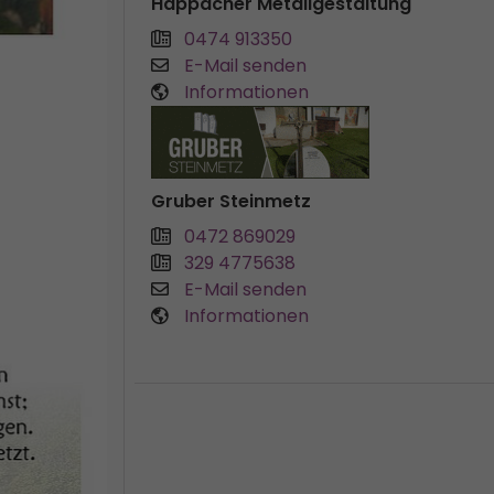
Happacher Metallgestaltung
0474 913350
E-Mail senden
Informationen
Gruber Steinmetz
0472 869029
329 4775638
E-Mail senden
Informationen