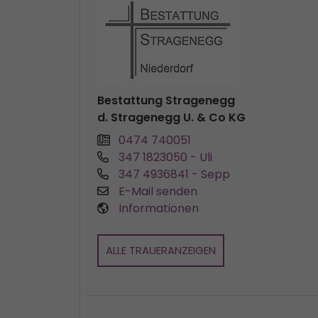
Bestattung Stragenegg
d. Stragenegg U. & Co KG
0474 740051
347 1823050
- Uli
347 4936841
- Sepp
E-Mail senden
Informationen
ALLE TRAUERANZEIGEN