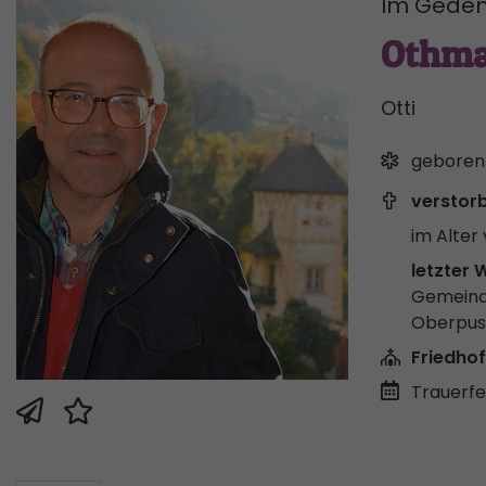
Im Geden
Othma
Otti
geboren
verstor
im Alter 
letzter 
Gemeind
Oberpus
Friedhof
Trauerfei