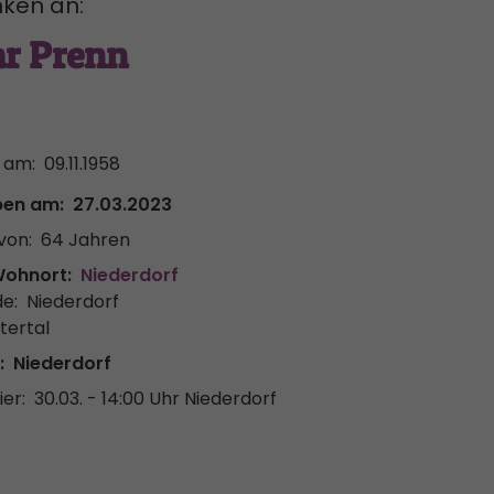
ken an:
r Prenn
 am:
09.11.1958
ben am:
27.03.2023
von:
64 Jahren
Wohnort:
Niederdorf
e:
Niederdorf
tertal
:
Niederdorf
er:
30.03. - 14:00 Uhr
Niederdorf