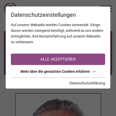
TRAUERHILFE
Datenschutzeinstellungen
JAHRESTAGE
KALENDER
VERSTORBENE
Auf unserer Webseite werden Cookies verwendet. Einige
davon werden zwingend benötigt, während es uns andere
ermöglichen, Ihre Nutzererfahrung auf unserer Webseite
Registrierung auf TrauerHilfe.it
zu verbessern.
Sie sind noch nicht auf TrauerHilfe.it registriert?
ALLE AKZEPTIEREN
>> zur kostenlosen Registrierung <<
Mehr über die genutzten Cookies erfahren
Datenschutzerklärung