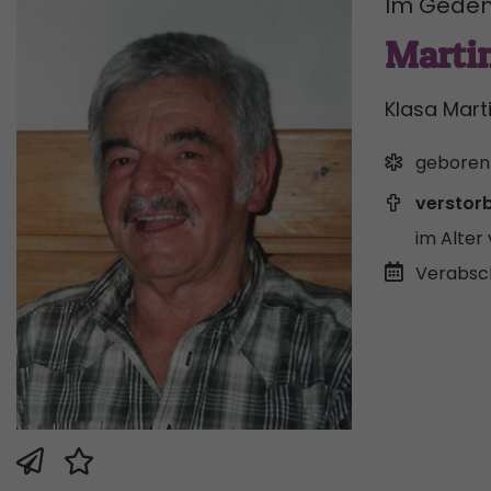
Im Geden
Marti
Klasa Mart
geboren
verstor
im Alter 
Verabsc