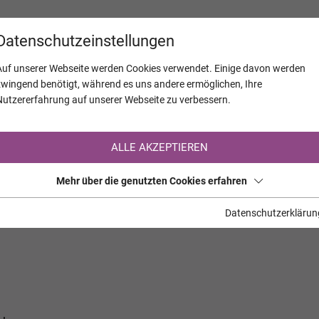
KALENDER
JAHRESTAGE
UNTERNEH
Datenschutzeinstellungen
Auf unserer Webseite werden Cookies verwendet. Einige davon werden
zwingend benötigt, während es uns andere ermöglichen, Ihre
Nutzererfahrung auf unserer Webseite zu verbessern.
Registrierung auf TrauerHilfe.it
ALLE AKZEPTIEREN
Sie sind noch nicht auf TrauerHilfe.it registriert?
Mehr über die genutzten Cookies erfahren
>> zur kostenlosen Registrierung <<
Datenschutzerklärun