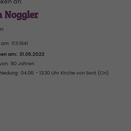
ken an:
n Noggler
in
 am:
11.11.1941
ben am:
31.05.2022
von:
80 Jahren
hiedung:
04.06. - 13:30 Uhr
Kirche von Sent (CH)