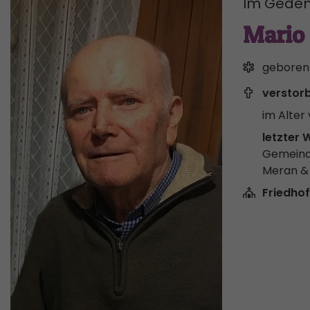
Im Geden
Mario
geboren
verstor
im Alter 
letzter 
Gemeind
Meran 
Friedhof