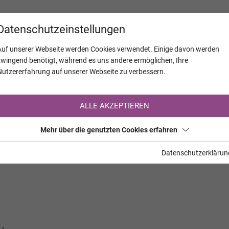
KALENDER
JAHRESTAGE
UNTERNEH
Datenschutzeinstellungen
Auf unserer Webseite werden Cookies verwendet. Einige davon werden
zwingend benötigt, während es uns andere ermöglichen, Ihre
Nutzererfahrung auf unserer Webseite zu verbessern.
Registrierung auf TrauerHilfe.it
ALLE AKZEPTIEREN
Sie sind noch nicht auf TrauerHilfe.it registriert?
Mehr über die genutzten Cookies erfahren
>> zur kostenlosen Registrierung <<
Datenschutzerklärun