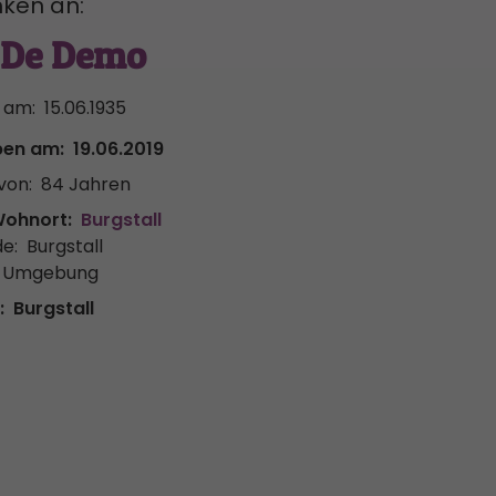
ken an:
 De Demo
 am:
15.06.1935
ben am:
19.06.2019
von:
84 Jahren
Wohnort:
Burgstall
e:
Burgstall
& Umgebung
:
Burgstall