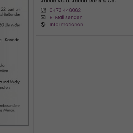
Jacob KG d. Jacob Doris & Co.
0473 448082
E-Mail senden
Informationen