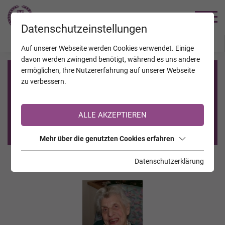
TRAUERHILFE
Datenschutzeinstellungen
JAHRESTAGE
KALENDER
VERSTORBENE
Auf unserer Webseite werden Cookies verwendet. Einige
davon werden zwingend benötigt, während es uns andere
ermöglichen, Ihre Nutzererfahrung auf unserer Webseite
Registrierung auf TrauerHilfe.it
zu verbessern.
Sie sind noch nicht auf TrauerHilfe.it registriert?
ALLE AKZEPTIEREN
>> zur kostenlosen Registrierung <<
Mehr über die genutzten Cookies erfahren
Datenschutzerklärung