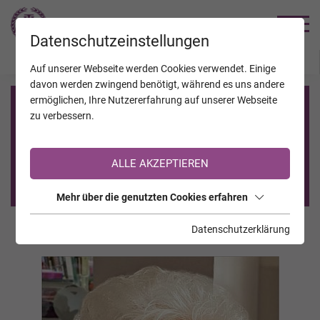
TRAUERHILFE
Datenschutzeinstellungen
JAHRESTAGE
KALENDER
VERSTORBENE
Auf unserer Webseite werden Cookies verwendet. Einige
davon werden zwingend benötigt, während es uns andere
ermöglichen, Ihre Nutzererfahrung auf unserer Webseite
Registrierung auf TrauerHilfe.it
zu verbessern.
Sie sind noch nicht auf TrauerHilfe.it registriert?
ALLE AKZEPTIEREN
>> zur kostenlosen Registrierung <<
Mehr über die genutzten Cookies erfahren
Datenschutzerklärung