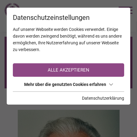
TRAUERHILFE
Datenschutzeinstellungen
JAHRESTAGE
KALENDER
VERSTORBENE
Auf unserer Webseite werden Cookies verwendet. Einige
davon werden zwingend benötigt, während es uns andere
ermöglichen, Ihre Nutzererfahrung auf unserer Webseite
Registrierung auf TrauerHilfe.it
zu verbessern.
Sie sind noch nicht auf TrauerHilfe.it registriert?
ALLE AKZEPTIEREN
>> zur kostenlosen Registrierung <<
Mehr über die genutzten Cookies erfahren
Datenschutzerklärung