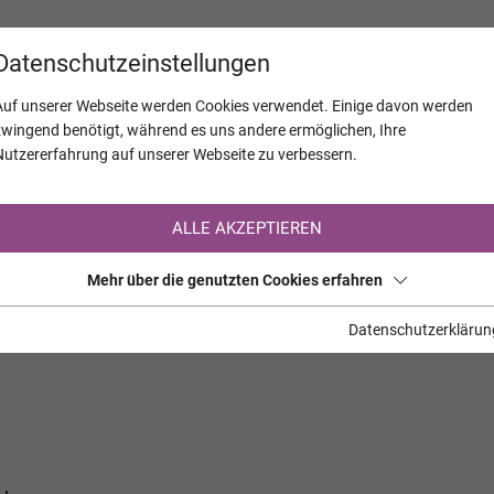
KALENDER
JAHRESTAGE
UNTERNEH
Datenschutzeinstellungen
Auf unserer Webseite werden Cookies verwendet. Einige davon werden
zwingend benötigt, während es uns andere ermöglichen, Ihre
Nutzererfahrung auf unserer Webseite zu verbessern.
Registrierung auf TrauerHilfe.it
ALLE AKZEPTIEREN
Sie sind noch nicht auf TrauerHilfe.it registriert?
Mehr über die genutzten Cookies erfahren
>> zur kostenlosen Registrierung <<
Datenschutzerklärun