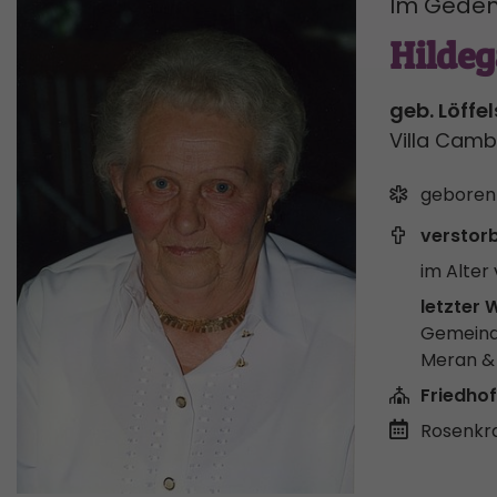
Im Geden
Hilde
geb. Löffe
Villa Camb
geboren
verstor
im Alter 
letzter 
Gemeind
Meran 
Friedhof
Rosenkr