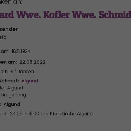
ken an:
gard Wwe. Kofler Wwe. Schmid
lsender
ria
 am:
18.11.1924
ben am:
22.05.2022
von:
97 Jahren
Wohnort:
Algund
e:
Algund
& Umgebung
:
Algund
anz:
24.05. - 19:00 Uhr
Pfarrkirche Algund