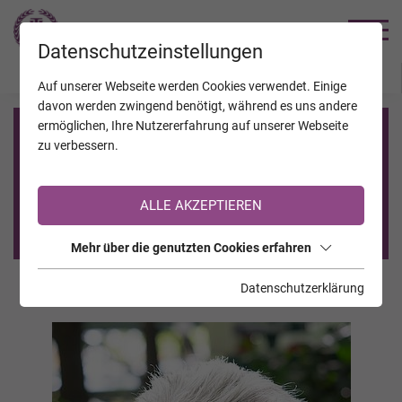
TRAUERHILFE
Datenschutzeinstellungen
JAHRESTAGE
KALENDER
VERSTORBENE
Auf unserer Webseite werden Cookies verwendet. Einige
davon werden zwingend benötigt, während es uns andere
ermöglichen, Ihre Nutzererfahrung auf unserer Webseite
Registrierung auf TrauerHilfe.it
zu verbessern.
Sie sind noch nicht auf TrauerHilfe.it registriert?
ALLE AKZEPTIEREN
>> zur kostenlosen Registrierung <<
Mehr über die genutzten Cookies erfahren
Datenschutzerklärung