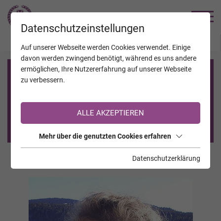
TRAUERHILFE
Datenschutzeinstellungen
JAHRESTAGE
KALENDER
VERSTORBENE
Auf unserer Webseite werden Cookies verwendet. Einige
davon werden zwingend benötigt, während es uns andere
ermöglichen, Ihre Nutzererfahrung auf unserer Webseite
Registrierung auf TrauerHilfe.it
zu verbessern.
Sie sind noch nicht auf TrauerHilfe.it registriert?
ALLE AKZEPTIEREN
>> zur kostenlosen Registrierung <<
Mehr über die genutzten Cookies erfahren
Datenschutzerklärung