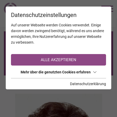
TRAUERHILFE
Datenschutzeinstellungen
JAHRESTAGE
KALENDER
VERSTORBENE
Auf unserer Webseite werden Cookies verwendet. Einige
davon werden zwingend benötigt, während es uns andere
ermöglichen, Ihre Nutzererfahrung auf unserer Webseite
Registrierung auf TrauerHilfe.it
zu verbessern.
Sie sind noch nicht auf TrauerHilfe.it registriert?
ALLE AKZEPTIEREN
>> zur kostenlosen Registrierung <<
Mehr über die genutzten Cookies erfahren
Datenschutzerklärung