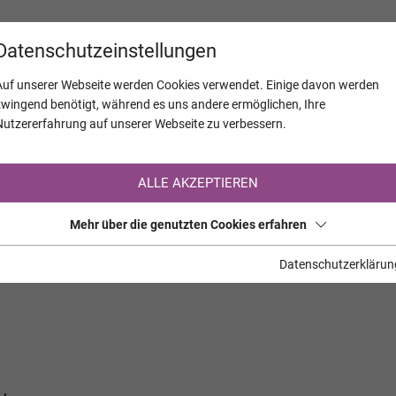
KALENDER
JAHRESTAGE
UNTERNEH
Datenschutzeinstellungen
Auf unserer Webseite werden Cookies verwendet. Einige davon werden
zwingend benötigt, während es uns andere ermöglichen, Ihre
Nutzererfahrung auf unserer Webseite zu verbessern.
Registrierung auf TrauerHilfe.it
ALLE AKZEPTIEREN
Sie sind noch nicht auf TrauerHilfe.it registriert?
Mehr über die genutzten Cookies erfahren
>> zur kostenlosen Registrierung <<
Datenschutzerklärun