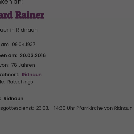
ken an:
ard Rainer
auer in Ridnaun
 am:
09.04.1937
ben am:
20.03.2016
von:
78 Jahren
Wohnort:
Ridnaun
e:
Ratschings
:
Ridnaun
sgottesdienst:
23.03. - 14:30 Uhr
Pfarrkirche von Ridnaun