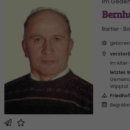
Im Geden
Bernh
Bartler- B
geboren
verstor
im Alter 
letzter 
Gemeind
Wipptal
Friedhof
Begräbni