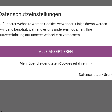
KALENDER
JAHRESTAGE
UNTERNEH
Datenschutzeinstellungen
Auf unserer Webseite werden Cookies verwendet. Einige davon werden
zwingend benötigt, während es uns andere ermöglichen, Ihre
Nutzererfahrung auf unserer Webseite zu verbessern.
Registrierung auf TrauerHilfe.it
ALLE AKZEPTIEREN
Sie sind noch nicht auf TrauerHilfe.it registriert?
Mehr über die genutzten Cookies erfahren
>> zur kostenlosen Registrierung <<
Datenschutzerklärun