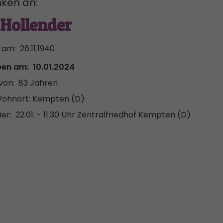
ken an:
Hollender
 am:
26.11.1940
ben am:
10.01.2024
von:
83 Jahren
Wohnort: Kempten (D)
er:
22.01. - 11:30 Uhr
Zentralfriedhof Kempten (D)