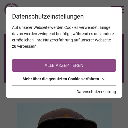
TRAUERHILFE
Datenschutzeinstellungen
JAHRESTAGE
KALENDER
VERSTORBENE
Auf unserer Webseite werden Cookies verwendet. Einige
davon werden zwingend benötigt, während es uns andere
ermöglichen, Ihre Nutzererfahrung auf unserer Webseite
Registrierung auf TrauerHilfe.it
zu verbessern.
Sie sind noch nicht auf TrauerHilfe.it registriert?
ALLE AKZEPTIEREN
>> zur kostenlosen Registrierung <<
Mehr über die genutzten Cookies erfahren
Datenschutzerklärung