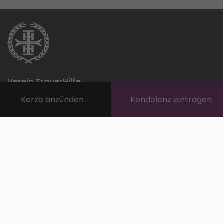
Verein TrauerHilfe
Südtiroler Bestattungsunternehmen
Kerze anzünden
Kondolenz eintragen
info@trauerhilfe.it
Über TrauerHilfe
INFO TrauerHilfe
Ihr Unternehmen auf TrauerHilfe
Verwandte Links
Registrierung TrauerHilfe