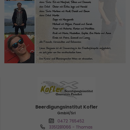
Beerdigungsinstitut Kofler
GmbH/Srl
0472 765452
3351281066
- Thomas