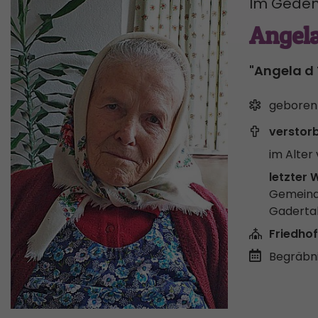
Im Geden
Angela
"Angela d 
geboren
verstor
im Alter 
letzter 
Gemeind
Gaderta
Friedhof
Begräbni