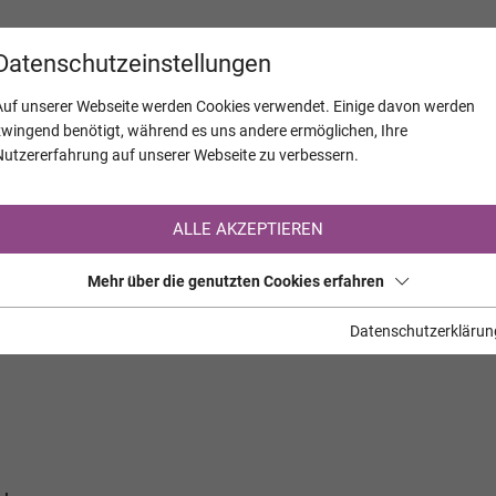
KALENDER
JAHRESTAGE
UNTERNEH
Datenschutzeinstellungen
Auf unserer Webseite werden Cookies verwendet. Einige davon werden
zwingend benötigt, während es uns andere ermöglichen, Ihre
Nutzererfahrung auf unserer Webseite zu verbessern.
Registrierung auf TrauerHilfe.it
ALLE AKZEPTIEREN
Sie sind noch nicht auf TrauerHilfe.it registriert?
Mehr über die genutzten Cookies erfahren
>> zur kostenlosen Registrierung <<
Datenschutzerklärun