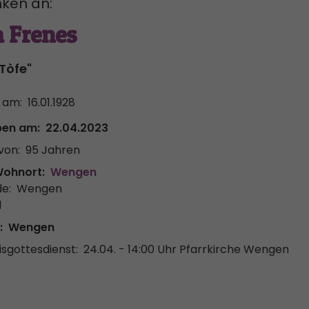
ken an:
 Frenes
Tòfe"
 am:
16.01.1928
ben am:
22.04.2023
von:
95 Jahren
Wohnort:
Wengen
e:
Wengen
l
:
Wengen
sgottesdienst:
24.04. - 14:00 Uhr
Pfarrkirche Wengen