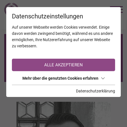
TRAUERHILFE
Datenschutzeinstellungen
JAHRESTAGE
KALENDER
VERSTORBENE
Auf unserer Webseite werden Cookies verwendet. Einige
davon werden zwingend benötigt, während es uns andere
ermöglichen, Ihre Nutzererfahrung auf unserer Webseite
Registrierung auf TrauerHilfe.it
zu verbessern.
Sie sind noch nicht auf TrauerHilfe.it registriert?
ALLE AKZEPTIEREN
>> zur kostenlosen Registrierung <<
Mehr über die genutzten Cookies erfahren
Datenschutzerklärung