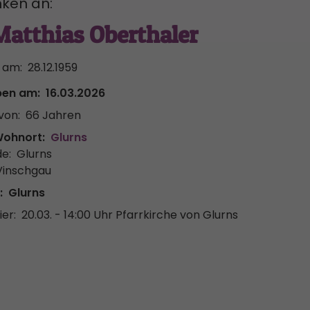
ken an:
Matthias Oberthaler
 am:
28.12.1959
ben am:
16.03.2026
von:
66 Jahren
Wohnort:
Glurns
e:
Glurns
Vinschgau
:
Glurns
er:
20.03. - 14:00 Uhr
Pfarrkirche von Glurns