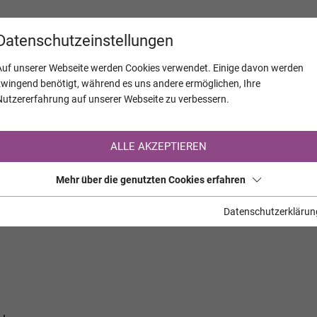
KALENDER
JAHRESTAGE
UNTERNEH
Datenschutzeinstellungen
Auf unserer Webseite werden Cookies verwendet. Einige davon werden
zwingend benötigt, während es uns andere ermöglichen, Ihre
Nutzererfahrung auf unserer Webseite zu verbessern.
Registrierung auf TrauerHilfe.it
ALLE AKZEPTIEREN
Sie sind noch nicht auf TrauerHilfe.it registriert?
Mehr über die genutzten Cookies erfahren
>> zur kostenlosen Registrierung <<
Datenschutzerklärun