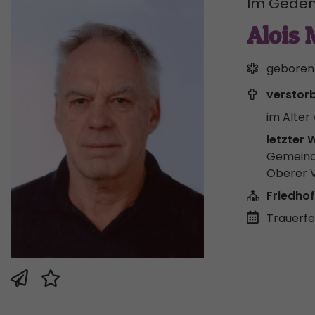
Im Geden
Alois 
geboren
verstor
im Alter 
letzter 
Gemeind
Oberer 
Friedhof
Trauerfei