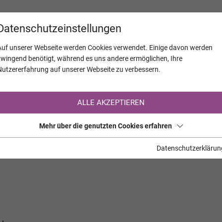
KALENDER
JAHRESTAGE
UNTERNEH
Datenschutzeinstellungen
Auf unserer Webseite werden Cookies verwendet. Einige davon werden
zwingend benötigt, während es uns andere ermöglichen, Ihre
Nutzererfahrung auf unserer Webseite zu verbessern.
Registrierung auf TrauerHilfe.it
ALLE AKZEPTIEREN
Sie sind noch nicht auf TrauerHilfe.it registriert?
Mehr über die genutzten Cookies erfahren
>> zur kostenlosen Registrierung <<
Datenschutzerklärun