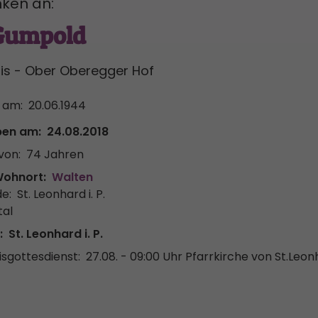
ken an:
 Gumpold
uis - Ober Oberegger Hof
 am:
20.06.1944
ben am:
24.08.2018
von:
74 Jahren
Wohnort:
Walten
e:
St. Leonhard i. P.
tal
:
St. Leonhard i. P.
sgottesdienst:
27.08. - 09:00 Uhr
Pfarrkirche von St.Leon