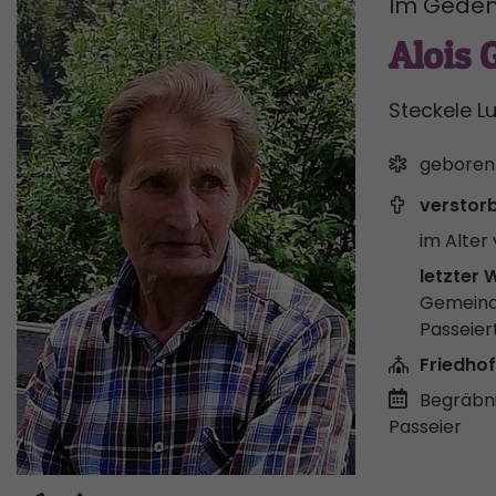
Im Geden
Alois
Steckele L
geboren
verstor
im Alter 
letzter 
Gemeind
Passeier
Friedhof
Begräbni
Passeier