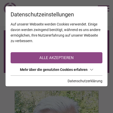
TRAUERHILFE
Datenschutzeinstellungen
JAHRESTAGE
KALENDER
VERSTORBENE
Auf unserer Webseite werden Cookies verwendet. Einige
davon werden zwingend benötigt, während es uns andere
ermöglichen, Ihre Nutzererfahrung auf unserer Webseite
Registrierung auf TrauerHilfe.it
zu verbessern.
Sie sind noch nicht auf TrauerHilfe.it registriert?
ALLE AKZEPTIEREN
>> zur kostenlosen Registrierung <<
Mehr über die genutzten Cookies erfahren
Datenschutzerklärung