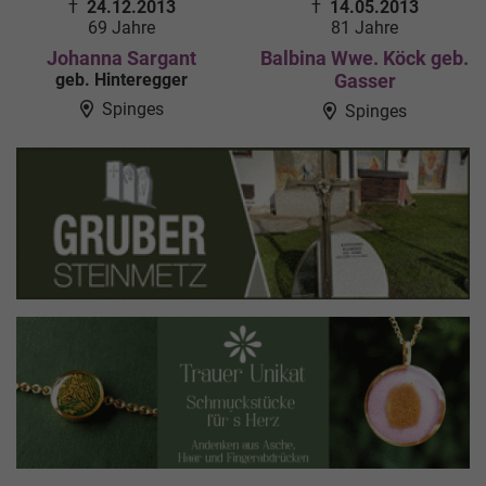
†
24.12.2013
†
14.05.2013
69 Jahre
81 Jahre
Johanna Sargant
Balbina Wwe. Köck geb.
geb. Hinteregger
Gasser
Spinges
Spinges