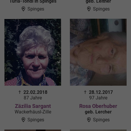
Turla-Tondl in Spinges
geb. Leitner
Spinges
Spinges
†
22.02.2018
†
28.12.2017
87 Jahre
97 Jahre
Zäzilia Sargant
Rosa Oberhuber
Wackerhäusl-Zille
geb. Lercher
Spinges
Spinges