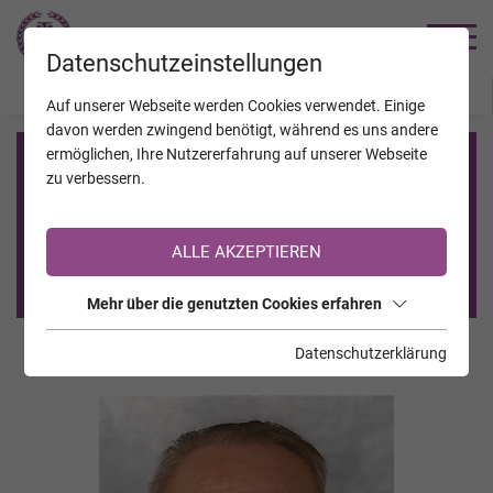
TRAUERHILFE
Datenschutzeinstellungen
JAHRESTAGE
KALENDER
VERSTORBENE
Auf unserer Webseite werden Cookies verwendet. Einige
davon werden zwingend benötigt, während es uns andere
ermöglichen, Ihre Nutzererfahrung auf unserer Webseite
Registrierung auf TrauerHilfe.it
zu verbessern.
Sie sind noch nicht auf TrauerHilfe.it registriert?
ALLE AKZEPTIEREN
>> zur kostenlosen Registrierung <<
Mehr über die genutzten Cookies erfahren
Datenschutzerklärung