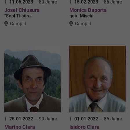
†
11.06.2023
-
80 Jahre
†
15.02.2023
-
86 Jahre
Josef Chiusura
Monica Daporta
"Sepl Tlisöra"
geb. Mischi
Campill
Campill
†
25.01.2022
-
90 Jahre
†
01.01.2022
-
86 Jahre
Marino Clara
Isidoro Clara