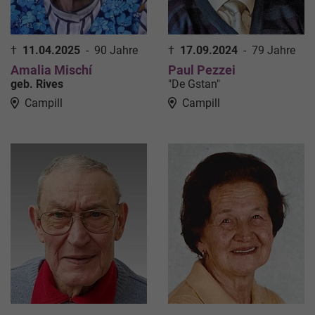
†
11.04.2025
-
90 Jahre
†
17.09.2024
-
79 Jahre
Amalia Mischí
Paul Pezzei
geb. Rives
"De Gstan"
Campill
Campill