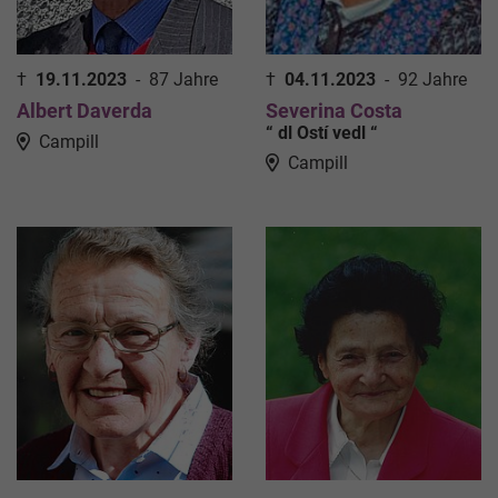
†
19.11.2023
-
87 Jahre
†
04.11.2023
-
92 Jahre
Albert Daverda
Severina Costa
“ dl Ostí vedl “
Campill
Campill