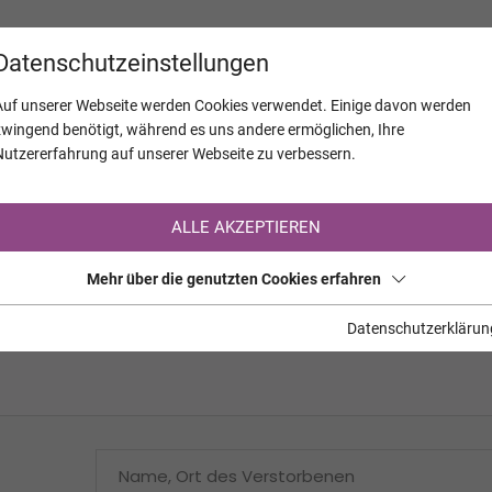
KALENDER
JAHRESTAGE
UNTERNEH
Datenschutzeinstellungen
Auf unserer Webseite werden Cookies verwendet. Einige davon werden
zwingend benötigt, während es uns andere ermöglichen, Ihre
Nutzererfahrung auf unserer Webseite zu verbessern.
Registrierung auf TrauerHilfe.it
ALLE AKZEPTIEREN
Sie sind noch nicht auf TrauerHilfe.it registriert?
Mehr über die genutzten Cookies erfahren
>> zur kostenlosen Registrierung <<
Datenschutzerklärun