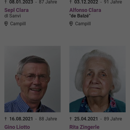
†
08.01.2023
-
87 Jahre
†
03.12.2022
-
91 Jahre
Sepl Clara
Alfonso Clara
dl Sanvì
"de Balzé"
Campill
Campill
†
16.08.2021
-
88 Jahre
†
25.04.2021
-
89 Jahre
Gino Liotto
Rita Zingerle