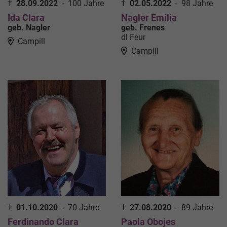
†
28.09.2022
-
100 Jahre
†
02.05.2022
-
98 Jahre
Ida Clara
Nagler Emilia
geb. Nagler
geb. Frenes
dl Feur
Campill
Campill
†
01.10.2020
-
70 Jahre
†
27.08.2020
-
89 Jahre
Ferdinando Clara
Paola Obojes