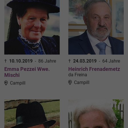
†
10.10.2019
-
86 Jahre
†
24.03.2019
-
64 Jahre
Emma Pezzei Wwe.
Heinrich Frenademetz
Mischi
da Freina
Campill
Campill