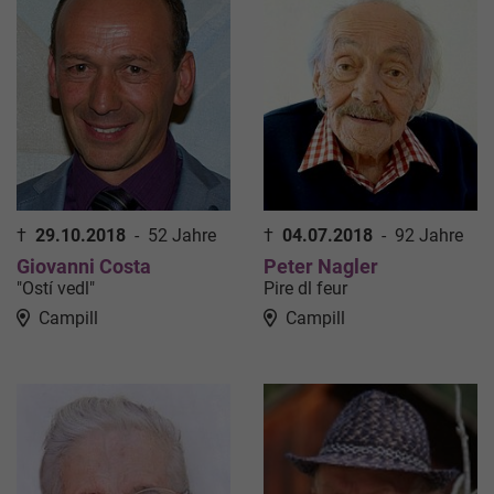
†
29.10.2018
-
52 Jahre
†
04.07.2018
-
92 Jahre
Giovanni Costa
Peter Nagler
"Ostí vedl"
Pire dl feur
Campill
Campill