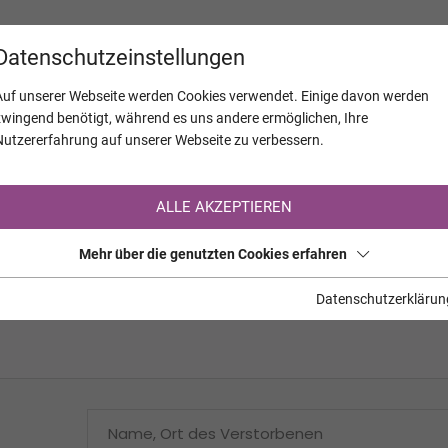
KALENDER
JAHRESTAGE
UNTERNEH
Datenschutzeinstellungen
Auf unserer Webseite werden Cookies verwendet. Einige davon werden
zwingend benötigt, während es uns andere ermöglichen, Ihre
Nutzererfahrung auf unserer Webseite zu verbessern.
Registrierung auf TrauerHilfe.it
ALLE AKZEPTIEREN
Sie sind noch nicht auf TrauerHilfe.it registriert?
Mehr über die genutzten Cookies erfahren
>> zur kostenlosen Registrierung <<
Datenschutzerklärun